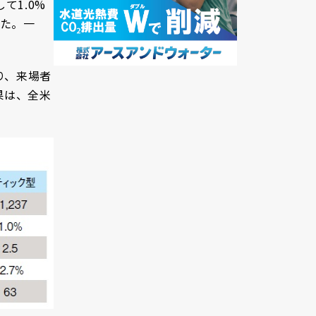
て1.0%
した。一
り、来場者
果は、全米