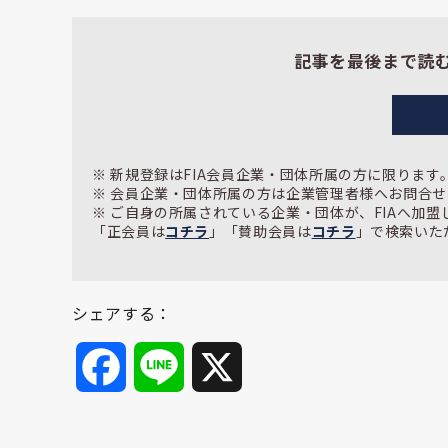
記事を最後まで読
※ 新規登録はFIA会員企業・団体所属の方に限ります
※ 会員企業・団体所属の方は企業管理者様へお問合
※ ご自身の所属されている企業・団体が、FIAへ加
「正会員は
コチラ
」「賛助会員は
コチラ
」で検索いた
シェアする：
Facebook
Line
X