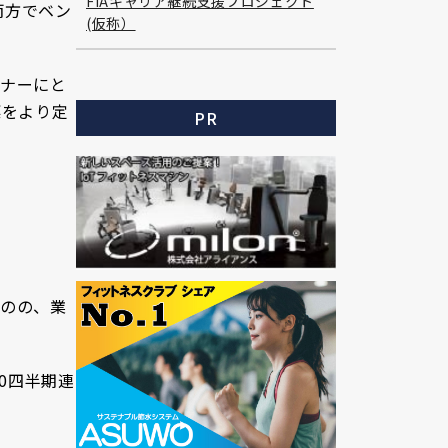
FIAキャリア継続支援プロジェクト
両方でベン
(仮称）
トナーにと
標をより定
PR
のの、業
0四半期連