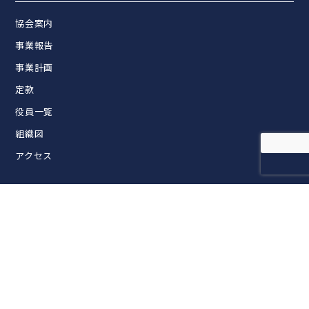
協会案内
事業報告
事業計画
定款
役員一覧
組織図
アクセス
活動内容
FIAライブラリー
セミナー・交流会企画・開催
各団体との連携
FIAマスターズスイミング