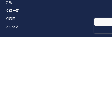
定款
役員一覧
組織図
アクセス
活動内容
FIAライブラリー
セミナー・交流会企画・開催
各団体との連携
FIAマスターズスイミング
入会案内
正会員案内