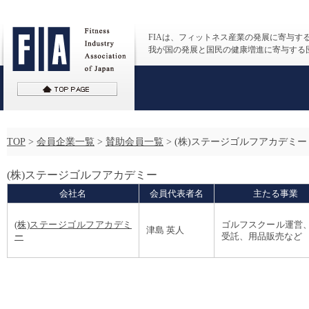
FIAは、フィットネス産業の発展に寄与す
我が国の発展と国民の健康増進に寄与する
TOP
>
会員企業一覧
>
賛助会員一覧
>
(株)ステージゴルフアカデミー
(株)ステージゴルフアカデミー
会社名
会員代表者名
主たる事業
(株)ステージゴルフアカデミ
ゴルフスクール運営
津島 英人
ー
受託、用品販売など