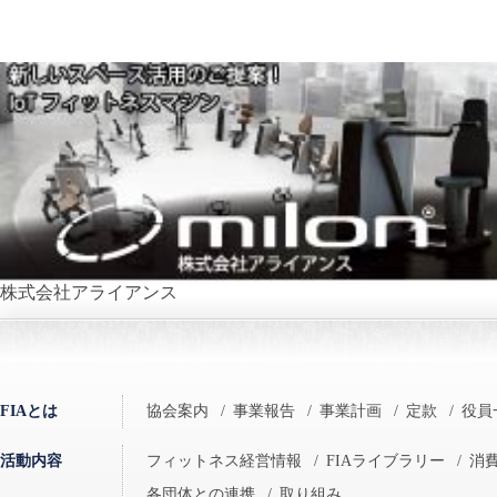
株式会社アライアンス
FIAとは
協会案内
/
事業報告
/
事業計画
/
定款
/
役員
活動内容
フィットネス経営情報
/
FIAライブラリー
/
消
各団体との連携
/
取り組み