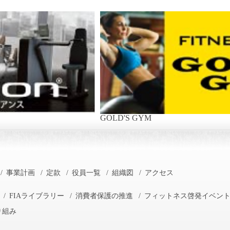
GOLD'S GYM
/
事業計画
/
定款
/
役員一覧
/
組織図
/
アクセス
/
FIAライブラリー
/
消費者保護の推進
/
フィットネス啓発イベン
り組み