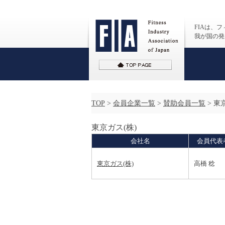
FIAは、
我が国の発
TOP
>
会員企業一覧
>
賛助会員一覧
>
東京
東京ガス(株)
会社名
会員代表
東京ガス(株)
高橋 稔