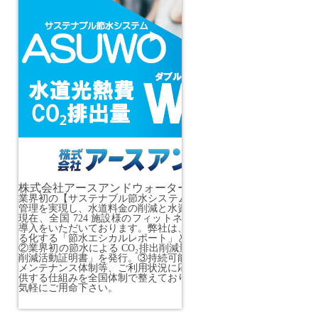
株式会社アースアンドウォーター
業界初の【サステナブル節水システム ASUWO】により、持続可
管理を実現し、水道料金の削減と水資源の有効利用に貢献しており
現在、全国 724 施設様のフィットネスクラブ・スポーツクラブ
導入をいただいております。弊社は、①水道光熱費の削減を数値化
る化する「節水エシカルレポート」と「節水カルテ」をお客様へご
②業界初の節水による CO₂排出削減量を第三者機関が証明する「C
削減活動証明書」を発行。③持続可能な節水の取組みを実現するリ
メンテナンス体制等、ご利用状況に応じ快適な節水環境と節水効果
供する仕組みを全国体制で整えております。まずは【節水無料診断
気軽にご用命下さい。