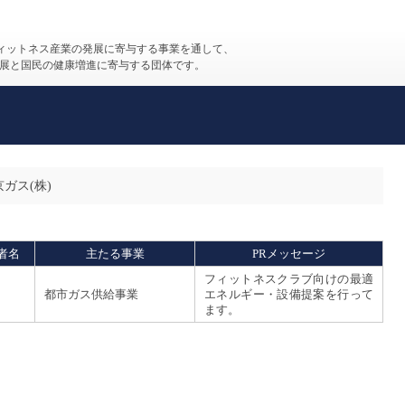
フィットネス産業の発展に寄与する事業を通して、
展と国民の健康増進に寄与する団体です。
ガス(株)
者名
主たる事業
PRメッセージ
フィットネスクラブ向けの最適
都市ガス供給事業
エネルギー・設備提案を行って
ます。