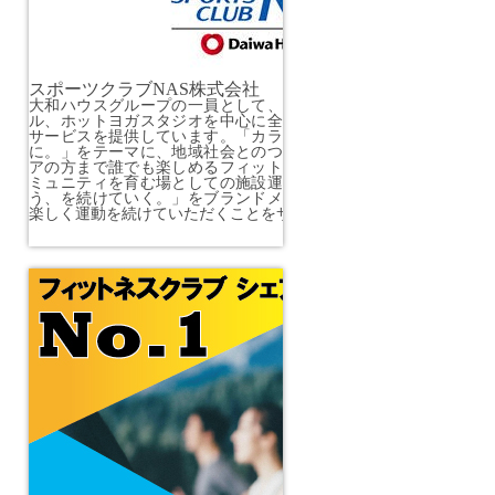
スポーツクラブNAS株式会社
大和ハウスグループの一員として、スポーツクラブ、スイミング
ル、ホットヨガスタジオを中心に全国展開し、地域の幅広い世代
サービスを提供しています。「カラダだけでなく、ココロも明る
に。」をテーマに、地域社会とのつながりを大切にし、子どもか
アの方まで誰でも楽しめるフィットネスの枠を超えた施設サービ
ミュニティを育む場としての施設運営を目指しています。「続け
う、を続けていく。」をブランドメッセージに掲げ、健康維持の
楽しく運動を続けていただくことをサポートします。