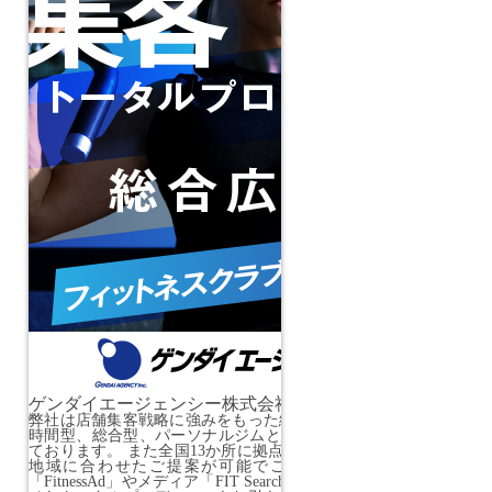
ゲンダイエージェンシー株式会社
弊社は店舗集客戦略に強みをもった総合広告会社になります。 現在
時間型、総合型、パーソナルジムと幅広い業態の集客支援をさせ
ております。 また全国13か所に拠点、オフィスを持っております
地域に合わせたご提案が可能でございます。 弊社独自の配
「FitnessAd」やメディア「FIT Search」「IDEAL」「FITLU」な