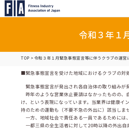
令和３年１
TOP
>
令和３年１月緊急事態宣言等に伴うクラブの運営
■緊急事態宣言を受けた地域におけるクラブの対処
緊急事態宣言が発出され各自治体の取り組みが
昨年のような営業休止要請はなかったものの、自
け、という表現になっています。当業界は健康イ
持のための運動も（不要不急の外出に）該当しま
一方、地域社会で責任ある一員であるためには、
一都三県の全生活者に対して20時以降の外出自