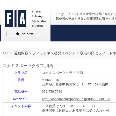
FIAは、フィットネス産業の発展に寄与す
我が国の発展と国民の健康増進に寄与する
TOP
>
活動内容
>
フィットネス啓発イベント
>
敬老の日にフィットネ
コナミスポーツクラブ 川西
クラブ名
コナミスポーツクラブ 川西
住所
〒666-0016
兵庫県川西市中央町3-12 ﾋﾞｯｸﾎﾞｯｸｽ川西内
電話番号
072-756-7780
webサイト
http://www.konamisportsclub.jp/info/20140903/
イベント内容
・体験受け入れ 9月13・14・15日
※期間中に休館日がある場合は受け入れ不可