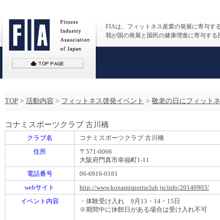
FIAは、フィットネス産業の発展に寄与す
我が国の発展と国民の健康増進に寄与する
TOP
>
活動内容
>
フィットネス啓発イベント
>
敬老の日にフィットネ
コナミスポーツクラブ 古川橋
クラブ名
コナミスポーツクラブ 古川橋
住所
〒571-0066
大阪府門真市幸福町1-11
電話番号
06-6916-0181
webサイト
http://www.konamisportsclub.jp/info/20140903/
イベント内容
・体験受け入れ 9月13・14・15日
※期間中に休館日がある場合は受け入れ不可