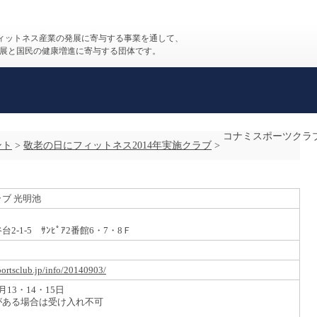
フィットネス産業の発展に寄与する事業を通して、
展と国民の健康増進に寄与する団体です。
ント
>
敬老の日にフィットネス2014年実施クラブ
>
ブ 光明池
-1-5 ｻﾝﾋﾟｱ2番館6・7・8Ｆ
ortsclub.jp/info/20140903/
13・14・15日
がある場合は受け入れ不可