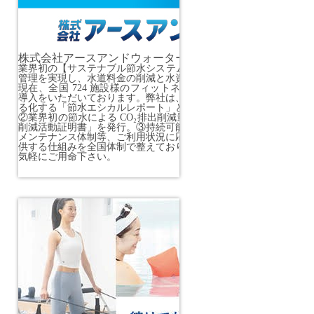
株式会社アースアンドウォーター
業界初の【サステナブル節水システム ASUWO】により、持続可
管理を実現し、水道料金の削減と水資源の有効利用に貢献しており
現在、全国 724 施設様のフィットネスクラブ・スポーツクラブ
導入をいただいております。弊社は、①水道光熱費の削減を数値化
る化する「節水エシカルレポート」と「節水カルテ」をお客様へご
②業界初の節水による CO₂排出削減量を第三者機関が証明する「C
削減活動証明書」を発行。③持続可能な節水の取組みを実現するリ
メンテナンス体制等、ご利用状況に応じ快適な節水環境と節水効果
供する仕組みを全国体制で整えております。まずは【節水無料診断
気軽にご用命下さい。