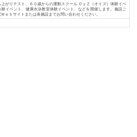
ち上がりテスト、６０歳からの運動スクール ＯｙＺ（オイズ）体験イベ
体験イベント、健康水泳教室体験イベント、などを開催します。施設ご
記Ｗｅｂサイトまたは各施設までお問い合わせください。