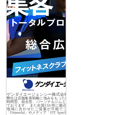
ゲンダイエージェンシー株式会社
弊社は店舗集客戦略に強みをもった総合広告会社になります。 現在
時間型、総合型、パーソナルジムと幅広い業態の集客支援をさせ
ております。 また全国13か所に拠点、オフィスを持っております
地域に合わせたご提案が可能でございます。 弊社独自の配
「FitnessAd」やメディア「FIT Search」「IDEAL」「FITLU」な