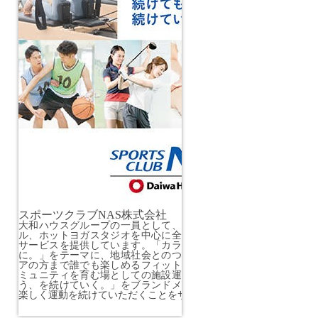
スポーツクラブNAS株式会社
大和ハウスグループの一員として、スポーツクラブ、スイミング
ル、ホットヨガスタジオを中心に全国展開し、地域の幅広い世代
サービスを提供しています。「カラダだけでなく、ココロも明る
に。」をテーマに、地域社会とのつながりを大切にし、子どもか
アの方まで誰でも楽しめるフィットネスの枠を超えた施設サービ
ミュニティを育む場としての施設運営を目指しています。「続け
う、を続けていく。」をブランドメッセージに掲げ、健康維持の
楽しく運動を続けていただくことをサポートします。