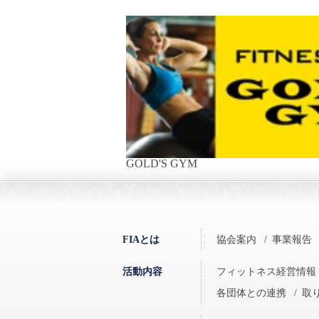
GOLD'S GYM
FIAとは
協会案内
/
事業報告
活動内容
フィットネス経営情報
各団体との連携
/
取