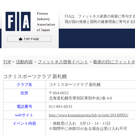
FIAは、フィットネス産業の発展に寄与す
我が国の発展と国民の健康増進に寄与する
TOP
>
活動内容
>
フィットネス啓発イベント
>
敬老の日にフィットネ
コナミスポーツクラブ 新札幌
クラブ名
コナミスポーツクラブ 新札幌
住所
〒004-0052
北海道札幌市厚別区厚別中央2条 4-6
電話番号
011-891-6033
webサイト
http://www.konamisportsclub.jp/info/20140903/
イベント内容
・体験受け入れ 9月13・14・15日
※期間中に休館日がある場合は受け入れ不可