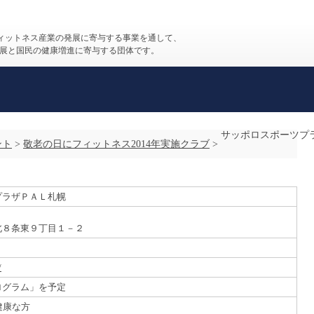
フィットネス産業の発展に寄与する事業を通して、
展と国民の健康増進に寄与する団体です。
ント
>
敬老の日にフィットネス2014年実施クラブ
>
プラザＰＡＬ札幌
北８条東９丁目１－２
/
ログラム」を予定
健康な方