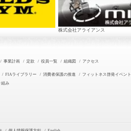
株式会社アライアンス
/
事業計画
/
定款
/
役員一覧
/
組織図
/
アクセス
/
FIAライブラリー
/
消費者保護の推進
/
フィットネス啓発イベン
り組み
せ
/
個人情報保護方針
/
English