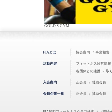
GOLD'S GYM
FIAとは
協会案内
/
事業報告
活動内容
フィットネス経営情報
各団体との連携
/
取
入会案内
正会員
/
賛助会員
会員企業一覧
正会員
/
賛助会員
FIA加盟フィットネスクラブ検索
/
お問合