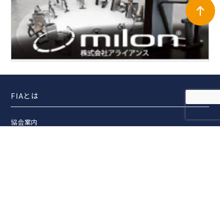
FIAとは
協会案内
事業報告
事業計画
定款
役員一覧
組織図
アクセス