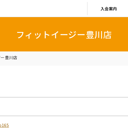
入会案内
フィットイージー豊川店
ジー豊川店
op165