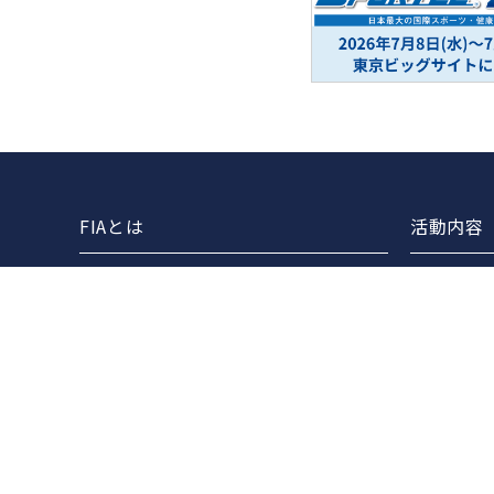
FIAとは
活動内容
協会案内
FIAライ
事業報告
セミナー
事業計画
各団体と
定款
FIAマス
役員一覧
組織図