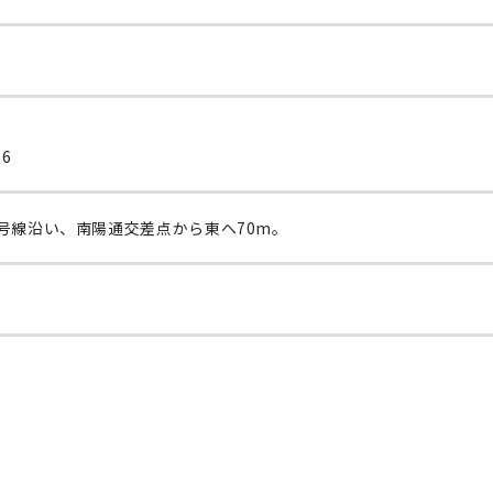
6
5号線沿い、南陽通交差点から東へ70m。