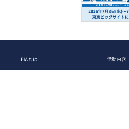
FIAとは
活動内容
協会案内
FIAライ
事業報告
セミナー
事業計画
各団体と
定款
FIAマス
役員一覧
組織図