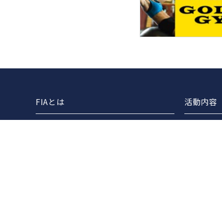
FIAとは
活動内容
協会案内
FIAライ
事業報告
セミナー
事業計画
各団体と
定款
FIAマス
役員一覧
組織図