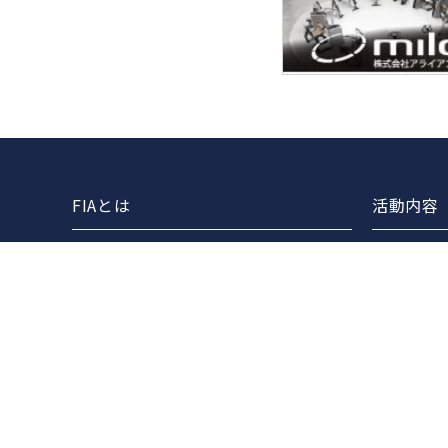
FIAとは
活動内容
協会案内
FIAライ
事業報告
セミナー
事業計画
各団体と
定款
FIAマス
役員一覧
組織図