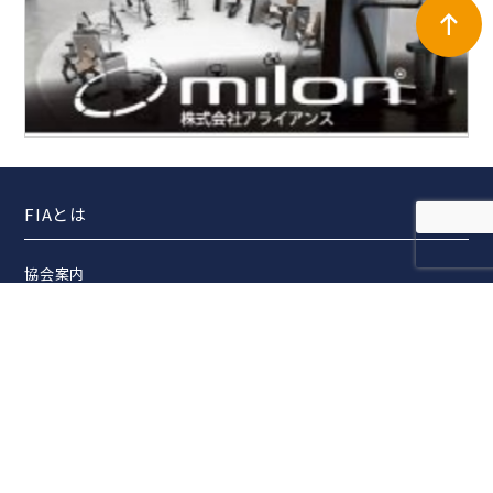
FIAとは
協会案内
事業報告
事業計画
定款
役員一覧
組織図
アクセス