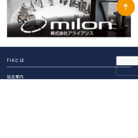
FIAとは
協会案内
事業報告
事業計画
定款
役員一覧
組織図
アクセス