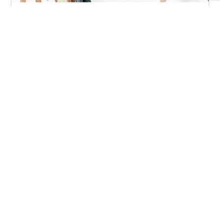
FIAとは
協会案内
事業報告
事業計画
定款
役員一覧
組織図
アクセス