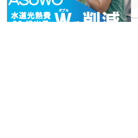
FIAとは
協会案内
事業報告
事業計画
定款
役員一覧
組織図