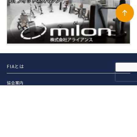
FIAとは
協会案内
事業報告
事業計画
定款
役員一覧
組織図