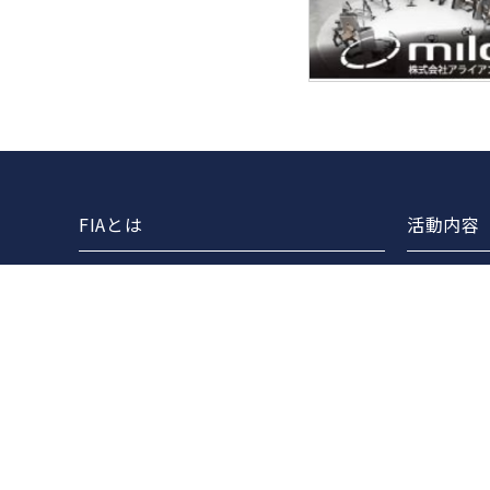
FIAとは
活動内容
協会案内
FIAライ
事業報告
セミナー
事業計画
各団体と
定款
FIAマス
役員一覧
組織図