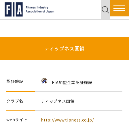
ティップネス国領
認証施設
- FIA加盟企業認証施設 -
クラブ名
ティップネス国領
webサイト
http://www.tipness.co.jp/