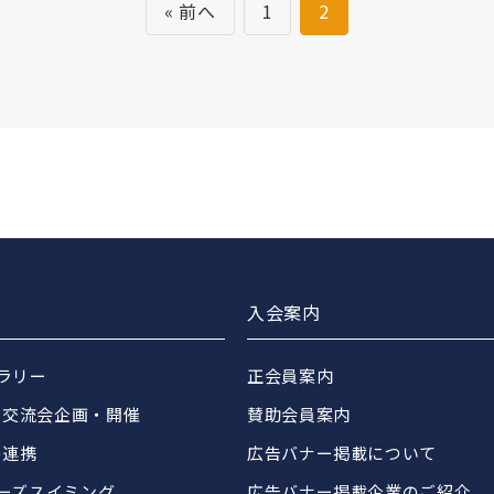
« 前へ
1
2
入会案内
ブラリー
正会員案内
・交流会企画・開催
賛助会員案内
の連携
広告バナー掲載について
ターズスイミング
広告バナー掲載企業のご紹介