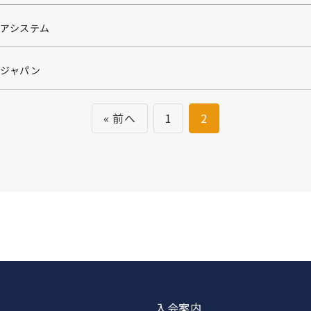
リアシステム
ージャパン
« 前へ
1
2
入会案内